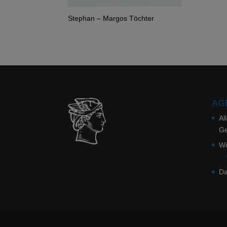
Stephan – Margos Töchter
AGB
Al
Ge
Wi
Da
.