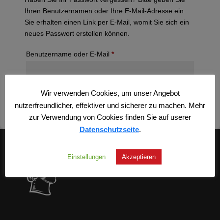
Ihren Benutzernamen oder Ihre E-Mail-Adresse ein.
Sie erhalten einen Link per E-Mail, womit Sie sich ein
neues Passwort erstellen können.
erforderlich
Benutzername oder E-Mail
*
Wir verwenden Cookies, um unser Angebot
Passwort zurücksetzen
nutzerfreundlicher, effektiver und sicherer zu machen. Mehr
zur Verwendung von Cookies finden Sie auf userer
Datenschutzseite
.
Einstellungen
Akzeptieren